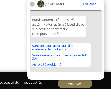
ȘOIMII Cazării
Live chat
03:08
Bună, suntem încântați să vă
ajutăm! 🙂 Vă rugăm să faceți clic pe
subiectul de conversație
corespunzător! 🙂
Sunt un Laureat, vreau să ridic
materiale de marketing
Vreau să-mi înscriu firma in proiectul
Șoimii
Am o altă problemă
e succesul dumneavoastră.
Verificați