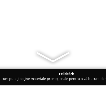
Felicitări!
ți cum puteți obține materiale promoționale pentru a vă bucura d
 Eforie Nord
Vila Lucmar