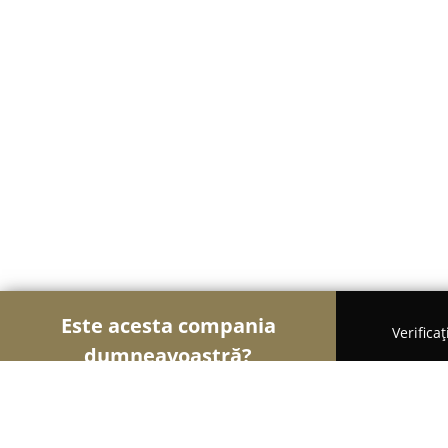
Este acesta compania
Verifica
dumneavoastră?
Șoimii Cazării
Hoteluri, Pensiuni, Apartamente -