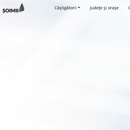
Câștigătorii
Județe și orașe