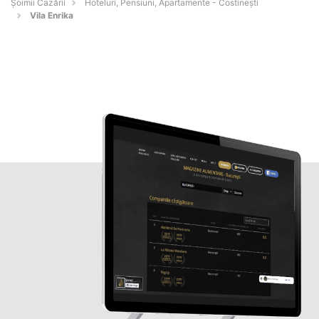
Șoimii Cazării
Hoteluri, Pensiuni, Apartamente - Costineşti
Vila Enrika