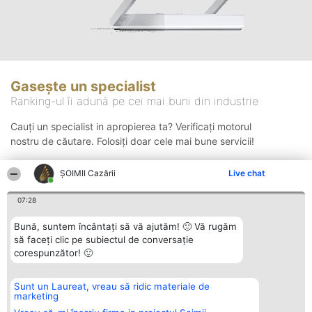
Gasește un specialist
Ranking-ul îi adună pe cei mai buni din industrie
Cauți un specialist in apropierea ta? Verificați motorul
nostru de căutare. Folosiți doar cele mai bune servicii!
ȘOIMII Cazării
Live chat
Căutare
07:28
Bună, suntem încântați să vă ajutăm! 🙂 Vă rugăm
să faceți clic pe subiectul de conversație
corespunzător! 🙂
Sunt un Laureat, vreau să ridic materiale de
Organizator Ranking
Plebiscyt
Contact
marketing
BRIGHT SOLUTIONS BR SRL
Câștigătorii
Contact
Aleea Timisul De Sus 2 Bl. A30
Lista Tuturor