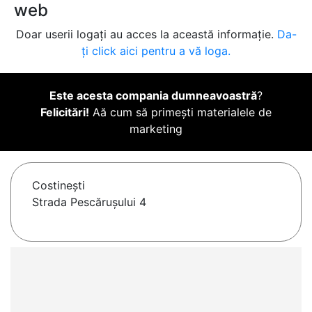
web
Doar userii logați au acces la această informație.
Da-
ți click aici pentru a vă loga.
Este acesta compania dumneavoastră
?
Felicitări!
Aă cum să primești materialele de
marketing
Costineşti
Strada Pescăruşului 4