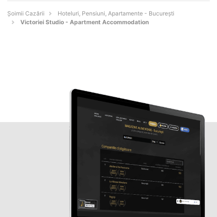
Șoimii Cazării
Hoteluri, Pensiuni, Apartamente - Bucureşti
Victoriei Studio - Apartment Accommodation