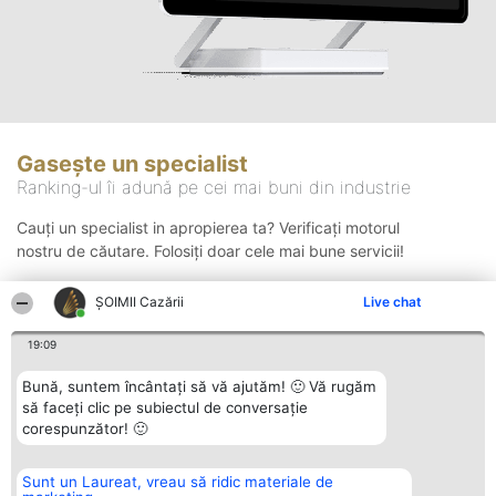
Gasește un specialist
Ranking-ul îi adună pe cei mai buni din industrie
Cauți un specialist in apropierea ta? Verificați motorul
nostru de căutare. Folosiți doar cele mai bune servicii!
ȘOIMII Cazării
Live chat
Căutare
19:09
Bună, suntem încântați să vă ajutăm! 🙂 Vă rugăm
să faceți clic pe subiectul de conversație
corespunzător! 🙂
Sunt un Laureat, vreau să ridic materiale de
Organizator Ranking
Plebiscyt
Contact