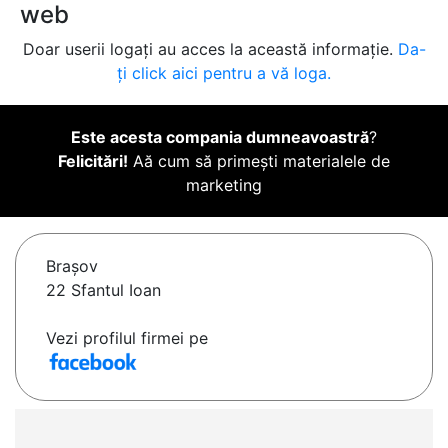
web
Doar userii logați au acces la această informație.
Da-
ți click aici pentru a vă loga.
Este acesta compania dumneavoastră
?
Felicitări!
Aă cum să primești materialele de
marketing
Braşov
22 Sfantul Ioan
Vezi profilul firmei pe