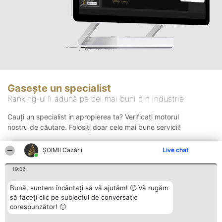
Gasește un specialist
Ranking-ul îi adună pe cei mai buni din industrie
Cauți un specialist in apropierea ta? Verificați motorul
nostru de căutare. Folosiți doar cele mai bune servicii!
ȘOIMII Cazării
Live chat
Căutare
19:02
Bună, suntem încântați să vă ajutăm! 🙂 Vă rugăm
să faceți clic pe subiectul de conversație
corespunzător! 🙂