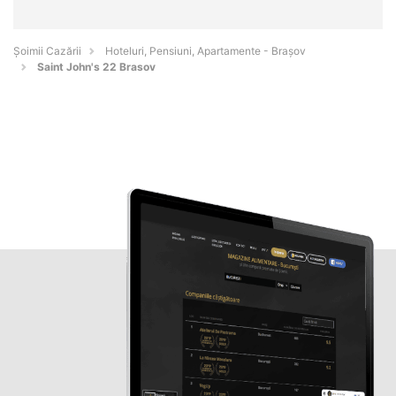
Șoimii Cazării
Hoteluri, Pensiuni, Apartamente - Braşov
Saint John's 22 Brasov