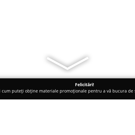
Felicitări!
ți cum puteți obține materiale promoționale pentru a vă bucura d
 Mila 23
Pensiunea Inima Deltei - All Inclusive - Danube Delta