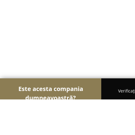
Este acesta compania
Verifica
dumneavoastră?
Șoimii Cazării
Hoteluri, Pensiuni, Apartamente -