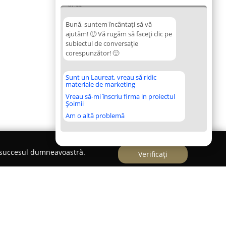
07:44
Bună, suntem încântați să vă
ajutăm! 🙂 Vă rugăm să faceți clic pe
subiectul de conversație
corespunzător! 🙂
Sunt un Laureat, vreau să ridic
materiale de marketing
Vreau să-mi înscriu firma in proiectul
Șoimii
Am o altă problemă
e succesul dumneavoastră.
Verificați