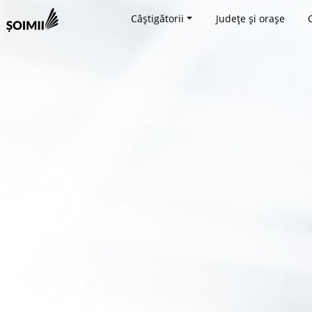
Câștigătorii
Județe și orașe