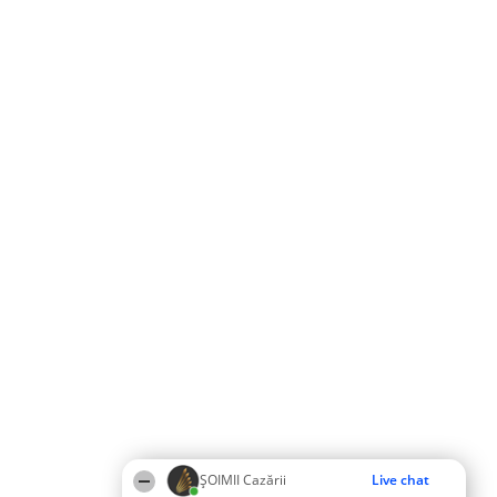
ȘOIMII Cazării
Live chat