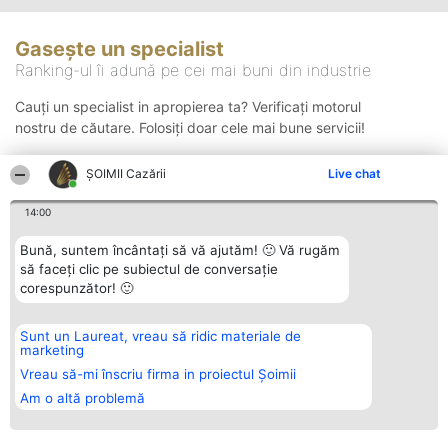
Gasește un specialist
Ranking-ul îi adună pe cei mai buni din industrie
Cauți un specialist in apropierea ta? Verificați motorul
nostru de căutare. Folosiți doar cele mai bune servicii!
ȘOIMII Cazării
Live chat
Căutare
14:00
Bună, suntem încântați să vă ajutăm! 🙂 Vă rugăm
să faceți clic pe subiectul de conversație
corespunzător! 🙂
Sunt un Laureat, vreau să ridic materiale de
Organizator Ranking
Plebiscyt
Contact
marketing
BRIGHT SOLUTIONS BR SRL
Câștigătorii
Contact
Aleea Timisul De Sus 2 Bl. A30
Lista Tuturor
Vreau să-mi înscriu firma in proiectul Șoimii
Sc. A Et. 4 Ap. 13 Cod 061952
Laureaților
Am o altă problemă
București
Reguli
CUI 36737675
Statut
tel: +40 770 990 492
Politica de
confidențialitate