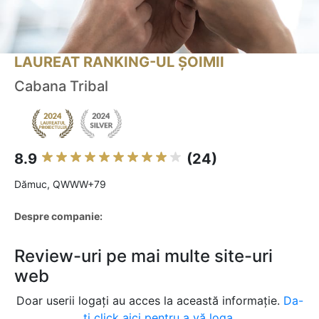
LAUREAT RANKING-UL ȘOIMII
Cabana Tribal
8.9
(24)
Dămuc, QWWW+79
Despre companie:
Review-uri pe mai multe site-uri
web
Doar userii logați au acces la această informație.
Da-
ți click aici pentru a vă loga.