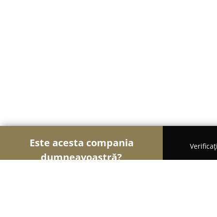
Este acesta compania
Verifica
dumneavoastră?
Șoimii Cazării
Hoteluri, Pensiuni, Apartamente 