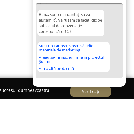
01:54
Bună, suntem încântați să vă
ajutăm! 🙂 Vă rugăm să faceți clic pe
subiectul de conversație
corespunzător! 🙂
Sunt un Laureat, vreau să ridic
materiale de marketing
Vreau să-mi înscriu firma in proiectul
Șoimii
Am o altă problemă
e succesul dumneavoastră.
Verificați