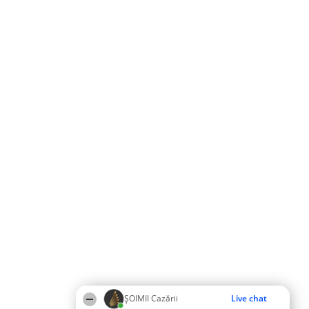
ȘOIMII Cazării
Live chat