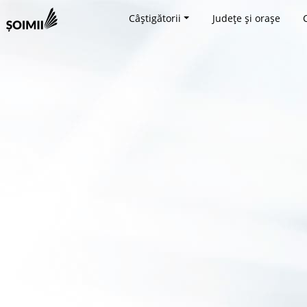
Câștigătorii
Județe și orașe