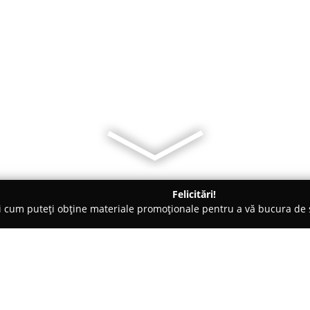
Felicitări!
ți cum puteți obține materiale promoționale pentru a vă bucura d
- Dămuc
Cabana Tribal