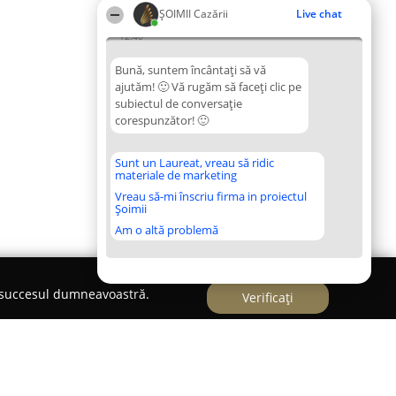
ȘOIMII Cazării
Live chat
12:40
Bună, suntem încântați să vă
ajutăm! 🙂 Vă rugăm să faceți clic pe
subiectul de conversație
corespunzător! 🙂
Sunt un Laureat, vreau să ridic
materiale de marketing
Vreau să-mi înscriu firma in proiectul
Șoimii
Am o altă problemă
e succesul dumneavoastră.
Verificați