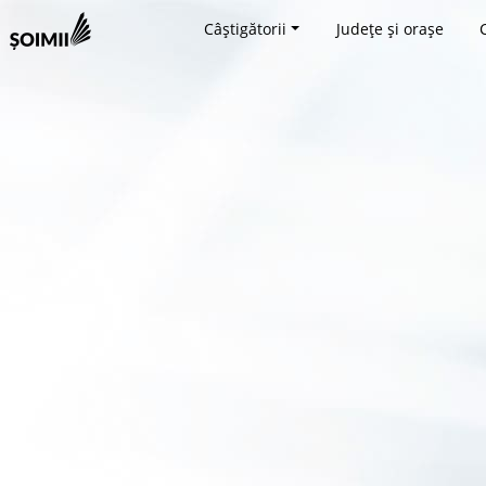
Câștigătorii
Județe și orașe