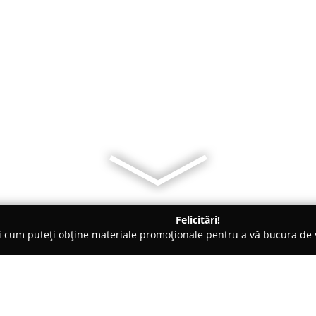
Felicitări!
ți cum puteți obține materiale promoționale pentru a vă bucura d
 Bucureşti
Elite Villa , on the Shores of the Herastrau Lake