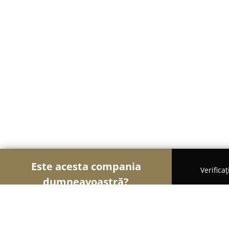
Este acesta compania
Verifica
dumneavoastră?
Șoimii Cazării
Hoteluri, Pensiuni, Apartamente -