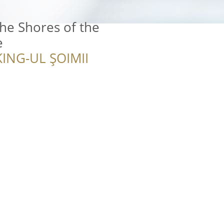
 the Shores of the
e
ING-UL ȘOIMII