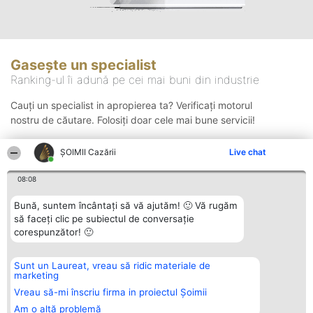
Gasește un specialist
Ranking-ul îi adună pe cei mai buni din industrie
Cauți un specialist in apropierea ta? Verificați motorul
nostru de căutare. Folosiți doar cele mai bune servicii!
ȘOIMII Cazării
Live chat
Căutare
08:08
Bună, suntem încântați să vă ajutăm! 🙂 Vă rugăm
să faceți clic pe subiectul de conversație
corespunzător! 🙂
Sunt un Laureat, vreau să ridic materiale de
Organizator Ranking
Plebiscyt
Contact
marketing
BRIGHT SOLUTIONS BR SRL
Câștigătorii
Contact
Aleea Timisul De Sus 2 Bl. A30
Lista Tuturor
Vreau să-mi înscriu firma in proiectul Șoimii
Sc. A Et. 4 Ap. 13 Cod 061952
Laureaților
Am o altă problemă
București
Reguli