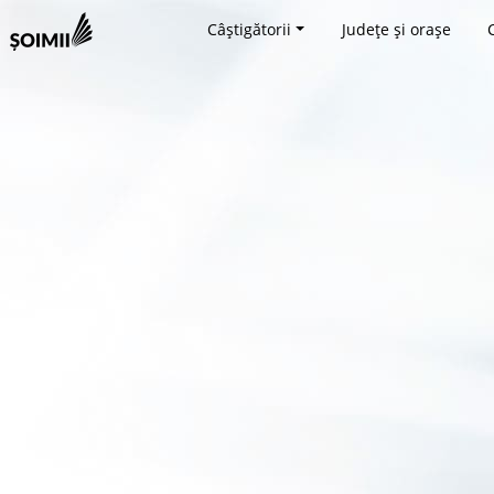
Câștigătorii
Județe și orașe