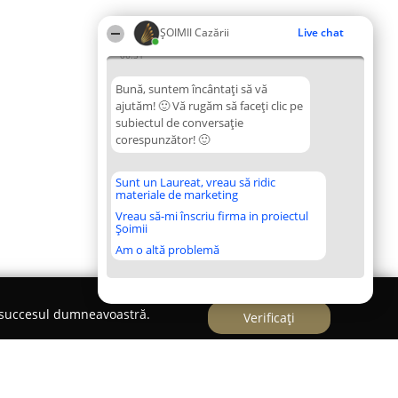
ȘOIMII Cazării
Live chat
06:31
Bună, suntem încântați să vă
ajutăm! 🙂 Vă rugăm să faceți clic pe
subiectul de conversație
corespunzător! 🙂
Sunt un Laureat, vreau să ridic
materiale de marketing
Vreau să-mi înscriu firma in proiectul
Șoimii
Am o altă problemă
e succesul dumneavoastră.
Verificați
s