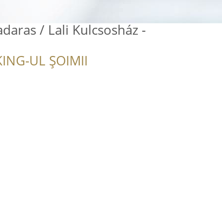
adaras / Lali Kulcsosház -
ING-UL ȘOIMII