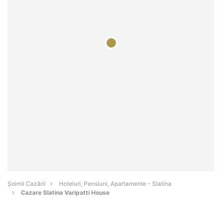
Șoimii Cazării
Hoteluri, Pensiuni, Apartamente - Slatina
Cazare Slatina Varipatti House