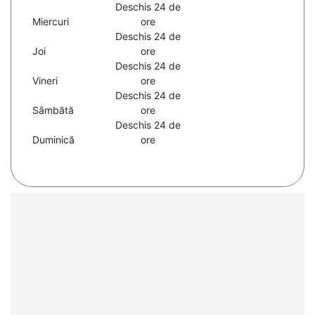
Deschis 24 de
Miercuri
ore
Deschis 24 de
Joi
ore
Deschis 24 de
Vineri
ore
Deschis 24 de
Sâmbătă
ore
Deschis 24 de
Duminică
ore