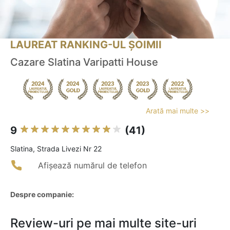
LAUREAT RANKING-UL ȘOIMII
Cazare Slatina Varipatti House
Arată mai multe >>
9
(41)
Slatina, Strada Livezi Nr 22
Afișează numărul de telefon
Despre companie:
Review-uri pe mai multe site-uri