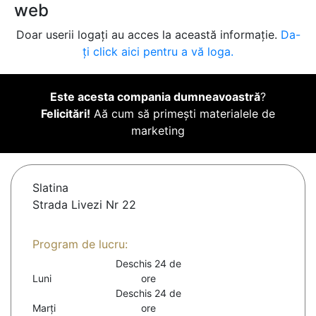
web
Doar userii logați au acces la această informație.
Da-
ți click aici pentru a vă loga.
Este acesta compania dumneavoastră
?
Felicitări!
Aă cum să primești materialele de
marketing
Slatina
Strada Livezi Nr 22
Program de lucru:
Deschis 24 de
Luni
ore
Deschis 24 de
Marți
ore