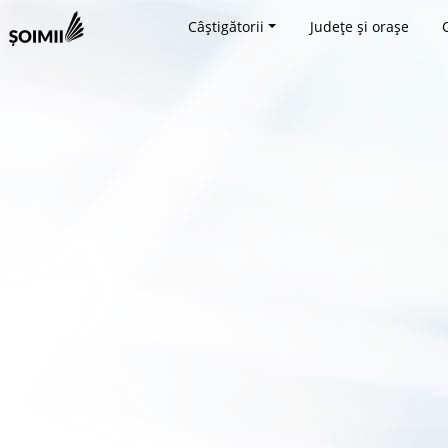
Câștigătorii
Județe și orașe