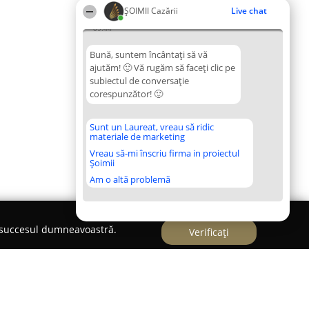
ȘOIMII Cazării
Live chat
09:44
Bună, suntem încântați să vă
ajutăm! 🙂 Vă rugăm să faceți clic pe
subiectul de conversație
corespunzător! 🙂
Sunt un Laureat, vreau să ridic
materiale de marketing
Vreau să-mi înscriu firma in proiectul
Șoimii
Am o altă problemă
e succesul dumneavoastră.
Verificați