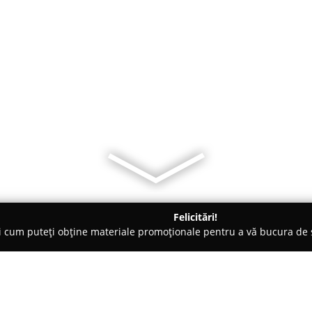
Felicitări!
ți cum puteți obține materiale promoționale pentru a vă bucura d
 Eforie Nord
Cazare Eforie Nord - Vila Antaris