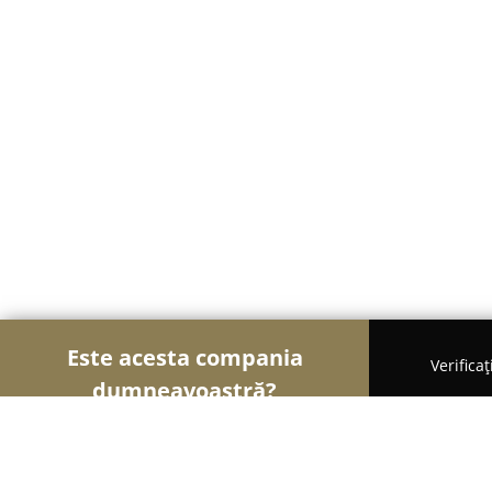
Este acesta compania
Verifica
dumneavoastră?
Șoimii Cazării
Hoteluri, Pensiuni, Apartamente -