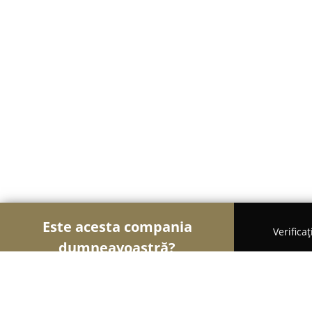
Este acesta compania
Verifica
dumneavoastră?
Șoimii Cazării
Hoteluri, Pensiuni, Apartamente -