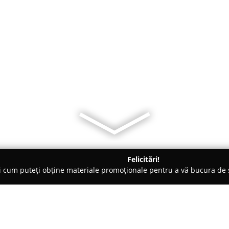
Felicitări!
ți cum puteți obține materiale promoționale pentru a vă bucura d
 Eforie Nord
Casa YZY Eforie Nord