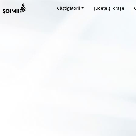
Câștigătorii
Județe și orașe