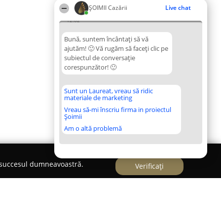
ȘOIMII Cazării
Live chat
12:02
Bună, suntem încântați să vă
ajutăm! 🙂 Vă rugăm să faceți clic pe
subiectul de conversație
corespunzător! 🙂
Sunt un Laureat, vreau să ridic
materiale de marketing
Vreau să-mi înscriu firma in proiectul
Șoimii
Am o altă problemă
e succesul dumneavoastră.
Verificați