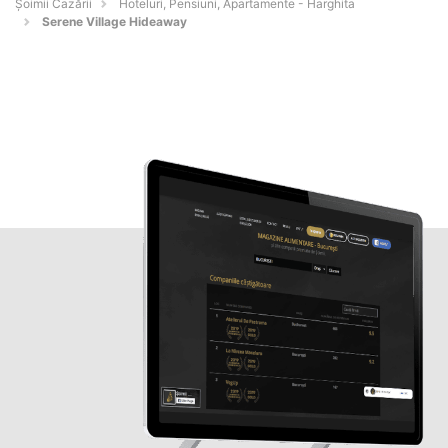
Șoimii Cazării
Hoteluri, Pensiuni, Apartamente - Harghita
Serene Village Hideaway