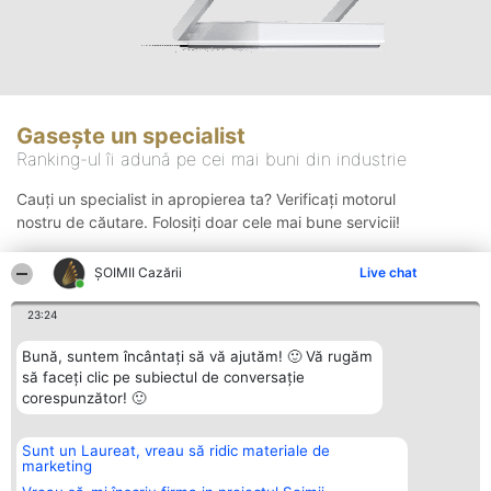
Gasește un specialist
Ranking-ul îi adună pe cei mai buni din industrie
Cauți un specialist in apropierea ta? Verificați motorul
nostru de căutare. Folosiți doar cele mai bune servicii!
ȘOIMII Cazării
Live chat
Căutare
23:24
Bună, suntem încântați să vă ajutăm! 🙂 Vă rugăm
să faceți clic pe subiectul de conversație
corespunzător! 🙂
Sunt un Laureat, vreau să ridic materiale de
Organizator Ranking
Plebiscyt
Contact
marketing
BRIGHT SOLUTIONS BR SRL
Câștigătorii
Contact
Aleea Timisul De Sus 2 Bl. A30
Lista Tuturor