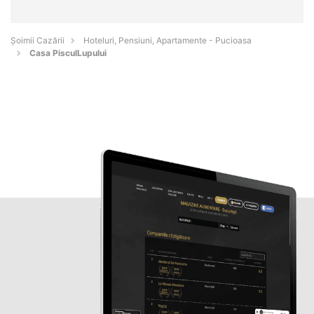
Șoimii Cazării
Hoteluri, Pensiuni, Apartamente - Pucioasa
Casa PisculLupului