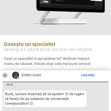
Gasește un specialist
Ranking-ul îi adună pe cei mai buni din industrie
Cauți un specialist in apropierea ta? Verificați motorul
nostru de căutare. Folosiți doar cele mai bune servicii!
ȘOIMII Cazării
Live chat
Căutare
04:24
Bună, suntem încântați să vă ajutăm! 🙂 Vă rugăm
să faceți clic pe subiectul de conversație
corespunzător! 🙂