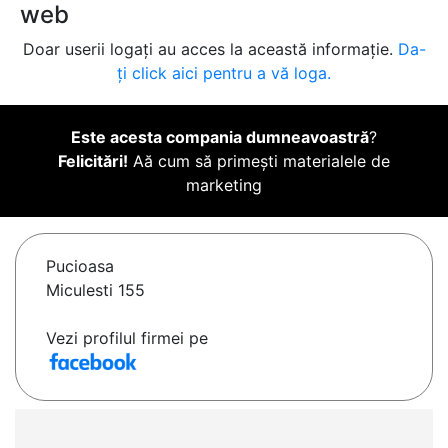
web
Doar userii logați au acces la această informație.
Da-
ți click aici pentru a vă loga.
Este acesta compania dumneavoastră
?
Felicitări!
Aă cum să primești materialele de
marketing
Pucioasa
Miculesti 155
Vezi profilul firmei pe