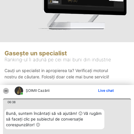
Gasește un specialist
Ranking-ul îi adună pe cei mai buni din industrie
Cauți un specialist in apropierea ta? Verificați motorul
nostru de căutare. Folosiți doar cele mai bune servicii!
ȘOIMII Cazării
Live chat
Căutare
06:38
Bună, suntem încântați să vă ajutăm! 🙂 Vă rugăm
să faceți clic pe subiectul de conversație
corespunzător! 🙂