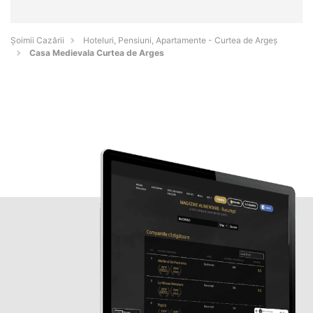
Șoimii Cazării
Hoteluri, Pensiuni, Apartamente - Curtea de Argeş
Casa Medievala Curtea de Arges