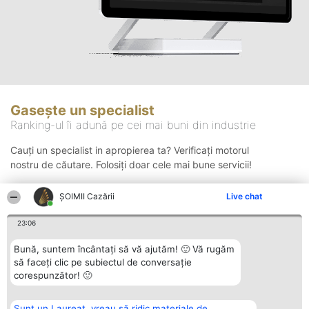
Gasește un specialist
Ranking-ul îi adună pe cei mai buni din industrie
Cauți un specialist in apropierea ta? Verificați motorul
nostru de căutare. Folosiți doar cele mai bune servicii!
ȘOIMII Cazării
Live chat
Căutare
23:06
Bună, suntem încântați să vă ajutăm! 🙂 Vă rugăm
să faceți clic pe subiectul de conversație
corespunzător! 🙂
Sunt un Laureat, vreau să ridic materiale de