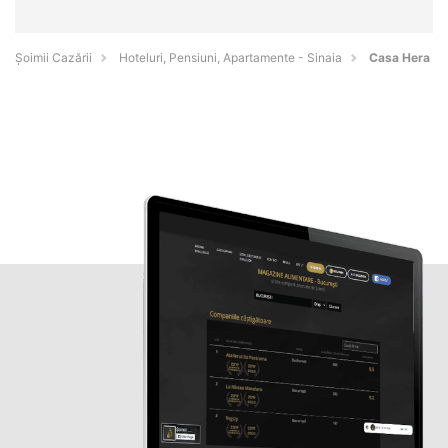
Șoimii Cazării
Hoteluri, Pensiuni, Apartamente - Sinaia
Casa Hera