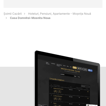
Șoimii Cazării
Hoteluri, Pensiuni, Apartamente - Moşniţa Nouă
Casa Domnitei-Mosnita Noua