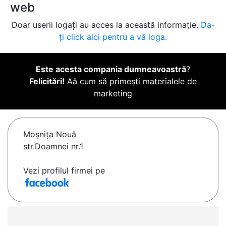
web
Doar userii logați au acces la această informație.
Da-
ți click aici pentru a vă loga.
Este acesta compania dumneavoastră
?
Felicitări!
Aă cum să primești materialele de
marketing
Moşniţa Nouă
str.Doamnei nr.1
Vezi profilul firmei pe