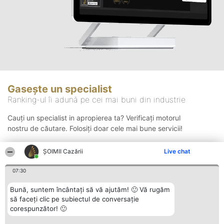
Gasește un specialist
Ranking-ul îi adună pe cei mai buni din industrie
Cauți un specialist in apropierea ta? Verificați motorul
nostru de căutare. Folosiți doar cele mai bune servicii!
ȘOIMII Cazării
Live chat
Căutare
07:30
Bună, suntem încântați să vă ajutăm! 🙂 Vă rugăm
să faceți clic pe subiectul de conversație
corespunzător! 🙂