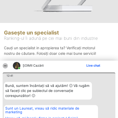
Gasește un specialist
Ranking-ul îi adună pe cei mai buni din industrie
Cauți un specialist in apropierea ta? Verificați motorul
nostru de căutare. Folosiți doar cele mai bune servicii!
ȘOIMII Cazării
Live chat
Căutare
12:41
Bună, suntem încântați să vă ajutăm! 🙂 Vă rugăm
să faceți clic pe subiectul de conversație
corespunzător! 🙂
Sunt un Laureat, vreau să ridic materiale de
Organizator Ranking
Plebiscyt
Contact
marketing
BRIGHT SOLUTIONS BR SRL
Câștigătorii
Contact
Aleea Timisul De Sus 2 Bl. A30
Lista Tuturor