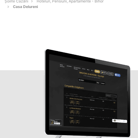
Șoimii Cazării
Hoteluri, Pensiuni, Apartamente - Bihor
Casa Delureni