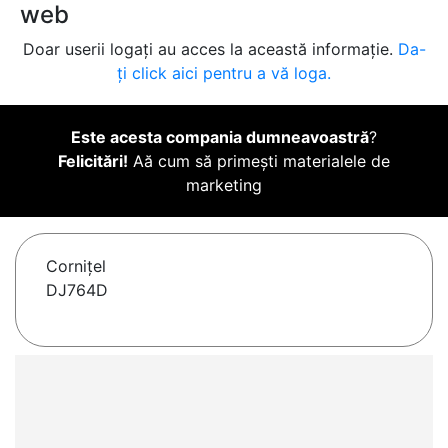
web
Doar userii logați au acces la această informație.
Da-
ți click aici pentru a vă loga.
Este acesta compania dumneavoastră
?
Felicitări!
Aă cum să primești materialele de
marketing
Corniţel
DJ764D