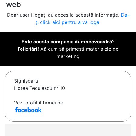
web
Doar userii logați au acces la această informație.
Da-
ți click aici pentru a vă loga.
Este acesta compania dumneavoastră
?
Felicitări!
Aă cum să primești materialele de
marketing
Sighişoara
Horea Teculescu nr 10
Vezi profilul firmei pe