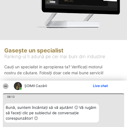
Gasește un specialist
Ranking-ul îi adună pe cei mai buni din industrie
Cauți un specialist in apropierea ta? Verificați motorul
nostru de căutare. Folosiți doar cele mai bune servicii!
ȘOIMII Cazării
Live chat
Căutare
08:13
Bună, suntem încântați să vă ajutăm! 🙂 Vă rugăm
să faceți clic pe subiectul de conversație
corespunzător! 🙂