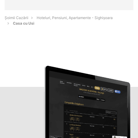
Șoimii Cazării
Hoteluri, Pensiuni, Apartamente - Sighişoara
Casa cu Usi