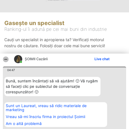
Gasește un specialist
Ranking-ul îi adună pe cei mai buni din industrie
Cauți un specialist in apropierea ta? Verificați motorul
nostru de căutare. Folosiți doar cele mai bune servicii!
ȘOIMII Cazării
Live chat
Căutare
04:47
Bună, suntem încântați să vă ajutăm! 🙂 Vă rugăm
să faceți clic pe subiectul de conversație
corespunzător! 🙂
Sunt un Laureat, vreau să ridic materiale de
Organizator Ranking
Plebiscyt
Contact
marketing
BRIGHT SOLUTIONS BR SRL
Câștigătorii
Contact
Aleea Timisul De Sus 2 Bl. A30
Lista Tuturor
Vreau să-mi înscriu firma in proiectul Șoimii
Sc. A Et. 4 Ap. 13 Cod 061952
Laureaților
Am o altă problemă
București
Reguli
CUI 36737675
Statut