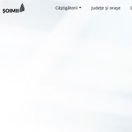
Câștigătorii
Județe și orașe