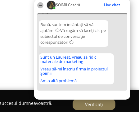
ȘOIMII Cazării
Live chat
08:43
Bună, suntem încântați să vă
ajutăm! 🙂 Vă rugăm să faceți clic pe
subiectul de conversație
corespunzător! 🙂
Sunt un Laureat, vreau să ridic
materiale de marketing
Vreau să-mi înscriu firma in proiectul
Șoimii
Am o altă problemă
e succesul dumneavoastră.
Verificați