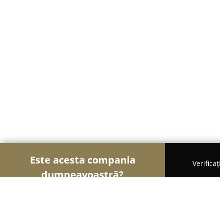
Este acesta compania
Verifica
dumneavoastră?
Șoimii Cazării
Hoteluri, Pensiuni, Apartamente - 