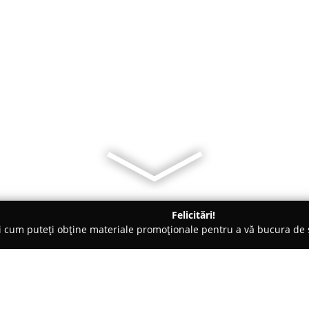
Felicitări!
ți cum puteți obține materiale promoționale pentru a vă bucura d
Baia de Fier
Casa bobo