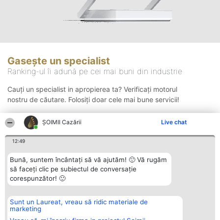
Gasește un specialist
Ranking-ul îi adună pe cei mai buni din industrie
Cauți un specialist in apropierea ta? Verificați motorul
nostru de căutare. Folosiți doar cele mai bune servicii!
ȘOIMII Cazării
Live chat
Căutare
12:49
Bună, suntem încântați să vă ajutăm! 🙂 Vă rugăm
să faceți clic pe subiectul de conversație
corespunzător! 🙂
Sunt un Laureat, vreau să ridic materiale de
Organizator Ranking
Plebiscyt
Contact
marketing
BRIGHT SOLUTIONS BR SRL
Câștigătorii
Contact
Aleea Timisul De Sus 2 Bl. A30
Lista Tuturor