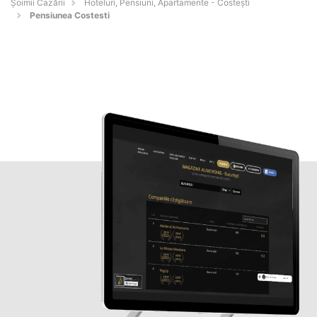
Șoimii Cazării
Hoteluri, Pensiuni, Apartamente - Costeşti
Pensiunea Costesti