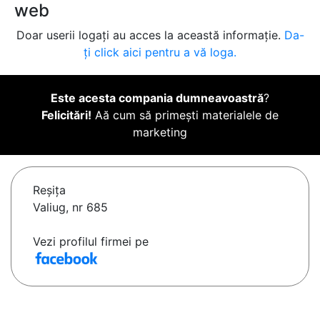
web
Doar userii logați au acces la această informație.
Da-
ți click aici pentru a vă loga.
Este acesta compania dumneavoastră
?
Felicitări!
Aă cum să primești materialele de
marketing
Reşiţa
Valiug, nr 685
Vezi profilul firmei pe