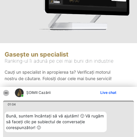
Gasește un specialist
Ranking-ul îi adună pe cei mai buni din industrie
Cauți un specialist in apropierea ta? Verificați motorul
nostru de căutare. Folosiți doar cele mai bune servicii!
ȘOIMII Cazării
Live chat
Căutare
01:04
Bună, suntem încântați să vă ajutăm! 🙂 Vă rugăm
să faceți clic pe subiectul de conversație
corespunzător! 🙂