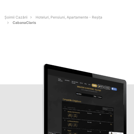
Șoimii Cazării
Hoteluri, Pensiuni, Apartamente - Reşiţa
CabanaClaris