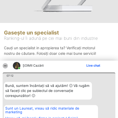
Gasește un specialist
Ranking-ul îi adună pe cei mai buni din industrie
Cauți un specialist in apropierea ta? Verificați motorul
nostru de căutare. Folosiți doar cele mai bune servicii!
ȘOIMII Cazării
Live chat
Căutare
07:12
Bună, suntem încântați să vă ajutăm! 🙂 Vă rugăm
să faceți clic pe subiectul de conversație
corespunzător! 🙂
Sunt un Laureat, vreau să ridic materiale de
Organizator Ranking
Plebiscyt
Contact
marketing
BRIGHT SOLUTIONS BR SRL
Câștigătorii
Contact
Aleea Timisul De Sus 2 Bl. A30
Lista Tuturor