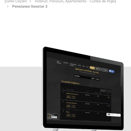
Șoimii Cazării
Hoteluri, Pensiuni, Apartamente - Curtea de Argeş
Pensiunea Geostar 2