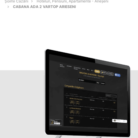
Șoimii Cazării
Hoteluri, Pensiuni, Apartamente - Arieşeni
CABANA ADA 2 VARTOP ARIESENI