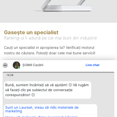
Gasește un specialist
Ranking-ul îi adună pe cei mai buni din industrie
Cauți un specialist in apropierea ta? Verificați motorul
nostru de căutare. Folosiți doar cele mai bune servicii!
ȘOIMII Cazării
Live chat
Căutare
14:28
Bună, suntem încântați să vă ajutăm! 🙂 Vă rugăm
să faceți clic pe subiectul de conversație
corespunzător! 🙂
Sunt un Laureat, vreau să ridic materiale de
Organizator Ranking
Plebiscyt
Contact
marketing
BRIGHT SOLUTIONS BR SRL
Câștigătorii
Contact
Aleea Timisul De Sus 2 Bl. A30
Lista Tuturor