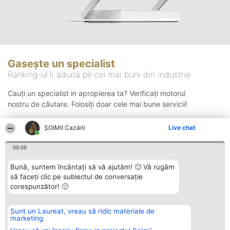
Gasește un specialist
Ranking-ul îi adună pe cei mai buni din industrie
Cauți un specialist in apropierea ta? Verificați motorul
nostru de căutare. Folosiți doar cele mai bune servicii!
ȘOIMII Cazării
Live chat
Căutare
05:05
Bună, suntem încântați să vă ajutăm! 🙂 Vă rugăm
să faceți clic pe subiectul de conversație
corespunzător! 🙂
Sunt un Laureat, vreau să ridic materiale de
Organizator Ranking
Plebiscyt
Contact
marketing
BRIGHT SOLUTIONS BR SRL
Câștigătorii
Contact
Aleea Timisul De Sus 2 Bl. A30
Lista Tuturor