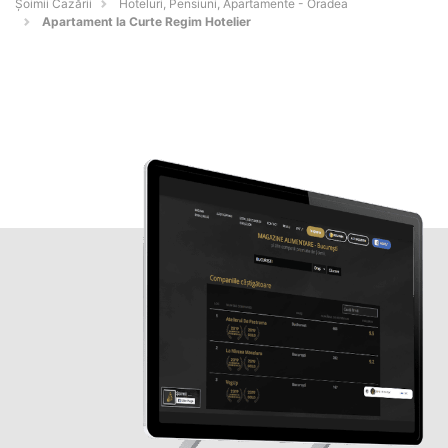
Șoimii Cazării
Hoteluri, Pensiuni, Apartamente - Oradea
Apartament la Curte Regim Hotelier