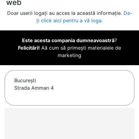
web
Doar userii logați au acces la această informație.
Da-
ți click aici pentru a vă loga.
Este acesta compania dumneavoastră
?
Felicitări!
Aă cum să primești materialele de
marketing
Bucureşti
Strada Amman 4