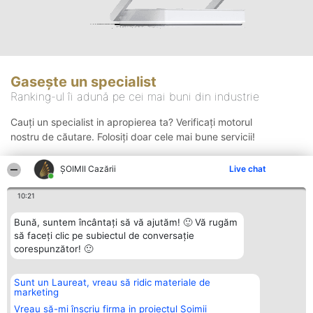
Gasește un specialist
Ranking-ul îi adună pe cei mai buni din industrie
Cauți un specialist in apropierea ta? Verificați motorul
nostru de căutare. Folosiți doar cele mai bune servicii!
ȘOIMII Cazării
Live chat
Căutare
10:21
Bună, suntem încântați să vă ajutăm! 🙂 Vă rugăm
să faceți clic pe subiectul de conversație
corespunzător! 🙂
Sunt un Laureat, vreau să ridic materiale de
Organizator Ranking
Plebiscyt
Contact
marketing
BRIGHT SOLUTIONS BR SRL
Câștigătorii
Contact
Aleea Timisul De Sus 2 Bl. A30
Lista Tuturor
Vreau să-mi înscriu firma in proiectul Șoimii