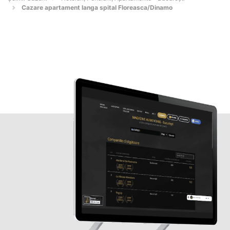
Cazare apartament langa spital Floreasca/Dinamo