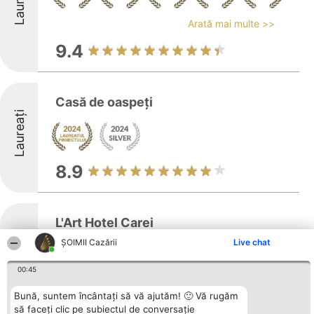
Laureați
Arată mai multe >>
9.4
Casă de oaspeți
Laureați
8.9
L'Art Hotel Carei
ȘOIMII Cazării
Live chat
Laureați
00:45
Arată mai multe >>
Bună, suntem încântați să vă ajutăm! 🙂 Vă rugăm
să faceți clic pe subiectul de conversație