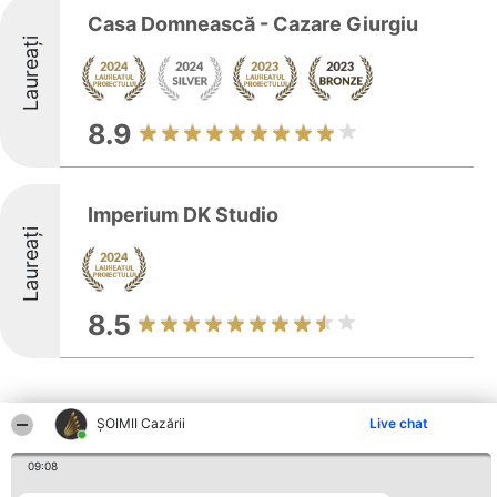
Casa Domnească - Cazare Giurgiu
Laureați
8.9
Imperium DK Studio
Laureați
8.5
ȘOIMII Cazării
Live chat
09:08
Alte firme din zonă