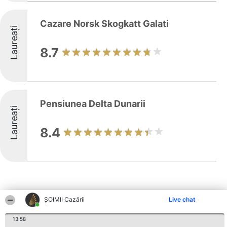
Cazare Norsk Skogkatt Galati
Laureați
8.7
Pensiunea Delta Dunarii
Laureați
8.4
ȘOIMII Cazării
Live chat
Alte firme din zonă
13:58