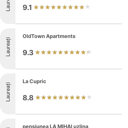
Laureați
9.1
OldTown Apartments
Laureați
9.3
La Cupric
Laureați
8.8
pensiunea LA MIHAI uzlina