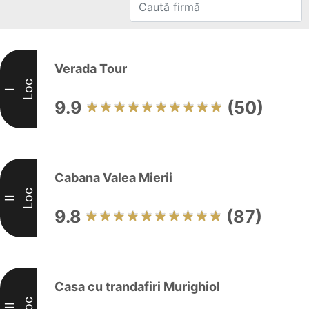
Verada Tour
Loc
I
9.9
(50)
Cabana Valea Mierii
Loc
II
9.8
(87)
Casa cu trandafiri Murighiol
Loc
III