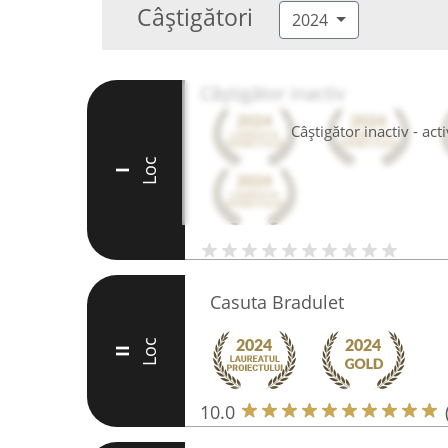
Câștigători
2024
Câștigător inactiv
Câștigător inactiv - ac
Loc
I
Casuta Bradulet
Loc
II
10.0