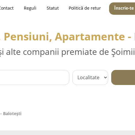
Contact
Reguli
Statut
Politică de retur
Înscrie-te
, Pensiuni, Apartamente - 
și alte companii premiate de Șoimii
- Baloteşti