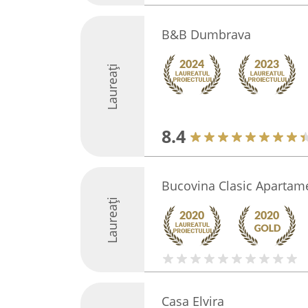
B&B Dumbrava
Laureați
8.4
Bucovina Clasic Apartam
Laureați
Casa Elvira