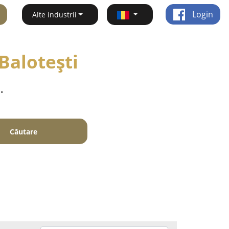
Login
Alte industrii
Baloteşti
.
Căutare