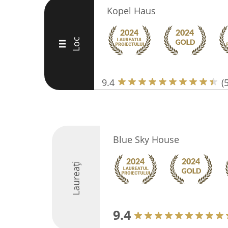
Kopel Haus
Loc
III
9.4
(
Blue Sky House
Laureați
9.4