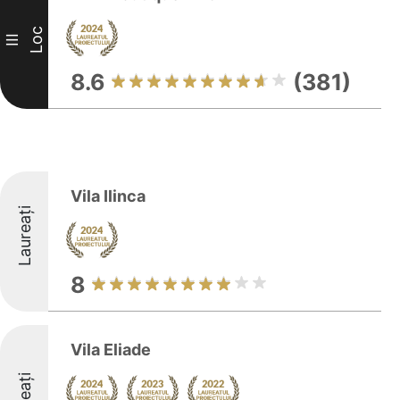
Loc
III
8.6
(381)
Vila Ilinca
Laureați
8
Vila Eliade