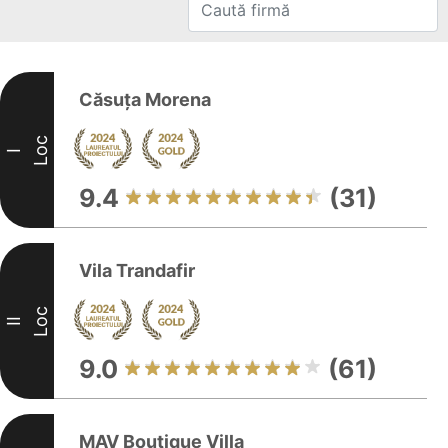
Căsuța Morena
Loc
I
9.4
(31)
Vila Trandafir
Loc
II
9.0
(61)
MAV Boutique Villa