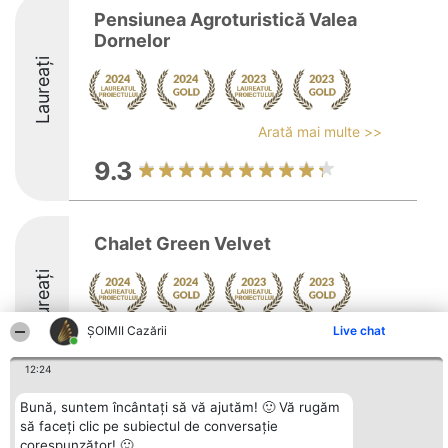
Pensiunea Agroturistică Valea
Dornelor
Laureați
Arată mai multe >>
9.3
Chalet Green Velvet
Laureați
ȘOIMII Cazării
Live chat
Arată mai multe >>
10
12:24
Bună, suntem încântați să vă ajutăm! 🙂 Vă rugăm
să faceți clic pe subiectul de conversație
Organizator Ranking
Plebiscyt
Contact
corespunzător! 🙂