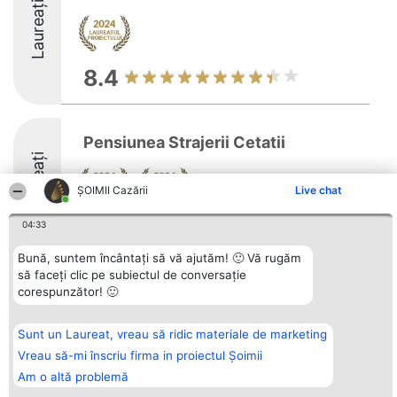
Laureați
8.4
Pensiunea Strajerii Cetatii
Laureați
ȘOIMII Cazării
Live chat
9.6
04:33
Bună, suntem încântați să vă ajutăm! 🙂 Vă rugăm
să faceți clic pe subiectul de conversație
corespunzător! 🙂
Organizator Ranking
Plebiscyt
Contact
BRIGHT SOLUTIONS BR SRL
Câștigătorii
Contact
Aleea Timisul De Sus 2 Bl. A30
Lista Tuturor
Sc. A Et. 4 Ap. 13 Cod 061952
Laureaților
Sunt un Laureat, vreau să ridic materiale de marketing
București
Reguli
Vreau să-mi înscriu firma in proiectul Șoimii
CUI 36737675
Statut
tel: +40 770 990 492
Politica de
Am o altă problemă
confidențialitate