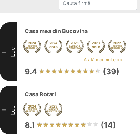
Casa mea din Bucovina
Loc
I
Arată mai multe >>
9.4
(39)
Casa Rotari
Loc
II
8.1
(14)