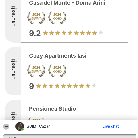
Casa del Monte - Dorna Arini
Laureați
9.2
Cozy Apartments Iasi
Laureați
9
Pensiunea Studio
Laureați
ȘOIMII Cazării
Live chat