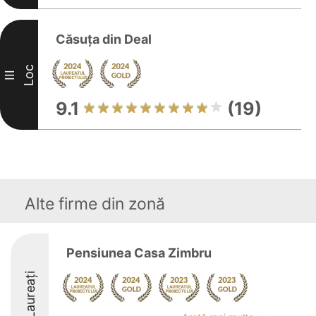
Căsuța din Deal
Loc
III
9.1
(19)
Alte firme din zonă
Pensiunea Casa Zimbru
Laureați