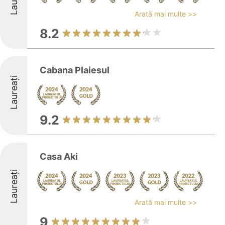
Arată mai multe >>
8.2
Cabana Plaiesul
Laureați
9.2
Casa Aki
Laureați
Arată mai multe >>
9