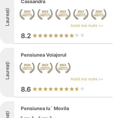
Cassandra
Laureați
Arată mai multe >>
8.2
Pensiunea Voiajorul
Laureați
Arată mai multe >>
8.6
Pensiunea lu` Movila