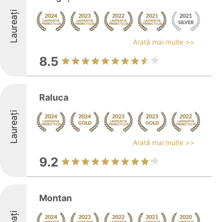
Laureați
Arată mai multe >>
8.5
Raluca
Laureați
Arată mai multe >>
9.2
Montan