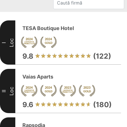
TESA Boutique Hotel
Loc
I
9.8
(122)
Vaias Aparts
Loc
II
9.6
(180)
Rapsodia