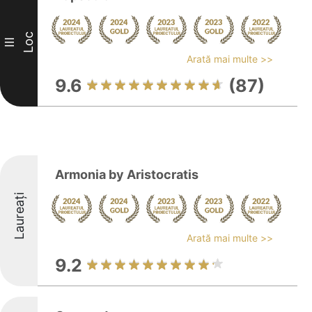
Loc
III
Arată mai multe >>
9.6
(87)
Armonia by Aristocratis
Laureați
Arată mai multe >>
9.2