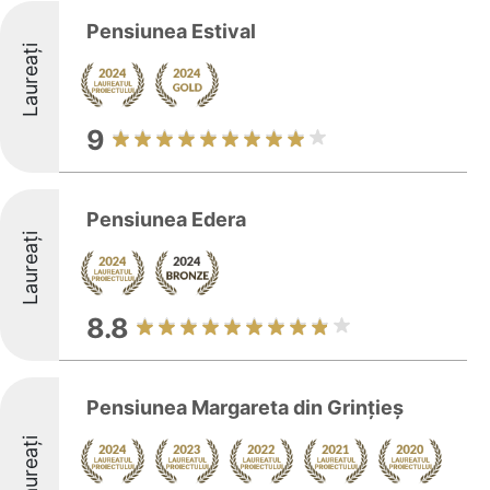
Pensiunea Estival
Laureați
9
Pensiunea Edera
Laureați
8.8
Pensiunea Margareta din Grințieș
Laureați