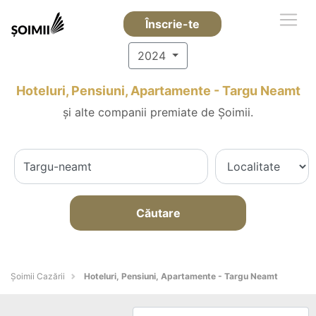
Înscrie-te
2024
Hoteluri, Pensiuni, Apartamente - Targu Neamt
și alte companii premiate de Șoimii.
Căutare
Șoimii Cazării
Hoteluri, Pensiuni, Apartamente - Targu Neamt