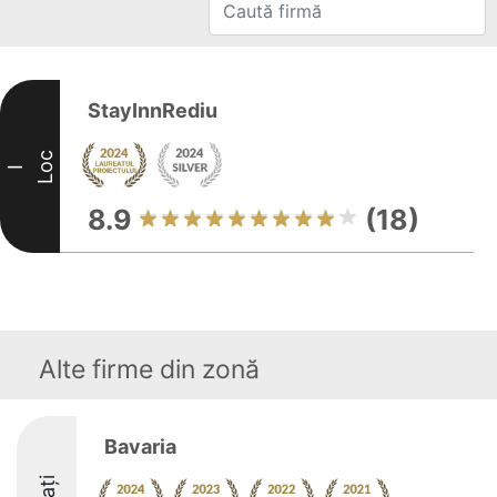
StayInnRediu
Loc
I
8.9
(18)
Alte firme din zonă
Bavaria