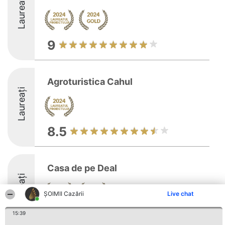
Laureați
9
Agroturistica Cahul
Laureați
8.5
Casa de pe Deal
Laureați
ȘOIMII Cazării
Live chat
15:39
9.7