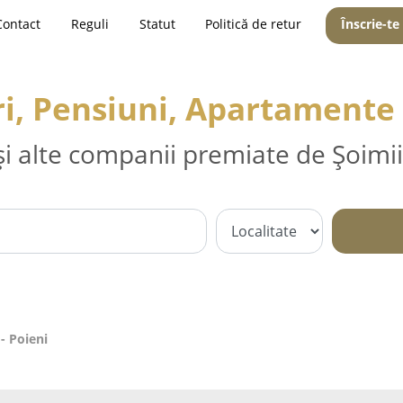
Contact
Reguli
Statut
Politică de retur
Înscrie-te
i, Pensiuni, Apartamente 
și alte companii premiate de Șoimii
- Poieni