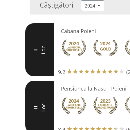
Câștigători
2024
Cabana Poieni
Loc
I
9.2
(
Pensiunea la Nasu - Poieni
Loc
II
8.4
(