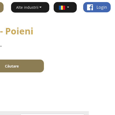
Login
Alte industrii
- Poieni
.
Căutare