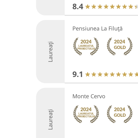
8.4
Pensiunea La Filuță
Laureați
9.1
Monte Cervo
Laureați