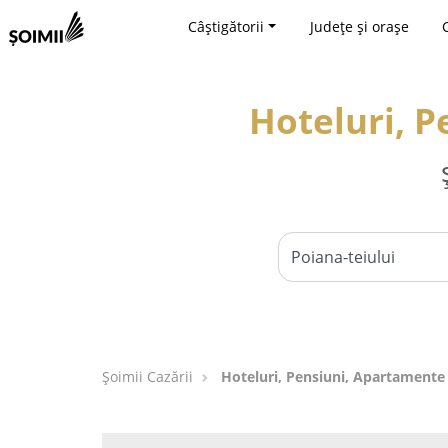
Câștigătorii
Județe și orașe
Hoteluri, P
Șoimii Cazării
Hoteluri, Pensiuni, Apartamente 