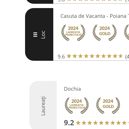
Casuta de Vacanta - Poiana 
Loc
III
9.6
(
Dochia
Laureați
9.2