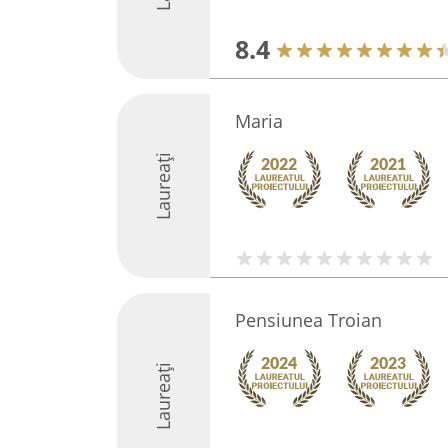
8.4
Maria
Laureați
Pensiunea Troian
Laureați