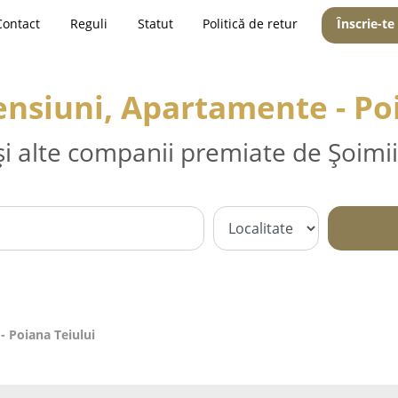
Contact
Reguli
Statut
Politică de retur
Înscrie-te
ensiuni, Apartamente - Po
și alte companii premiate de Șoimii
- Poiana Teiului