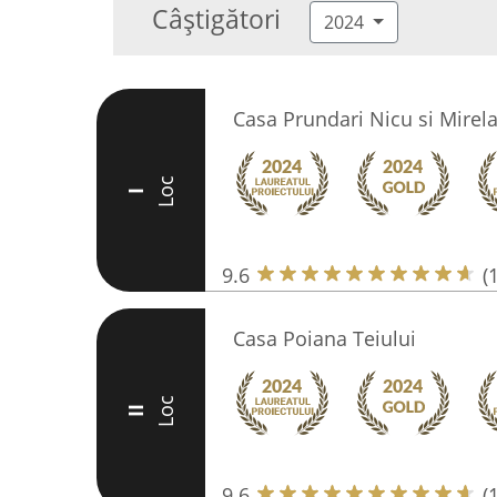
Câștigători
2024
Casa Prundari Nicu si Mirela
Loc
I
9.6
(
Casa Poiana Teiului
Loc
II
9.6
(