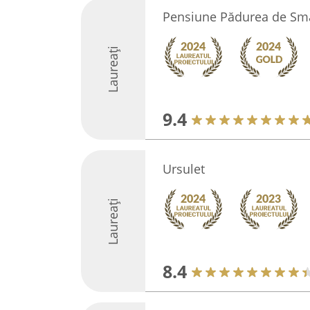
Pensiune Pădurea de Sm
Laureați
9.4
Ursulet
Laureați
8.4