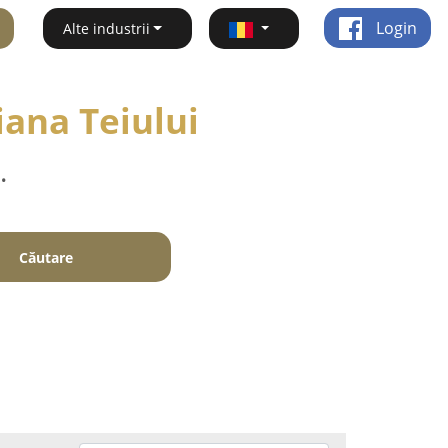
Login
Alte industrii
iana Teiului
.
Căutare