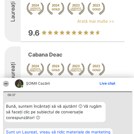
Laureați
Arată mai multe >>
9.6
Cabana Deac
Laureați
Arată mai multe >>
ȘOIMII Cazării
Live chat
9.6
06:37
Bună, suntem încântați să vă ajutăm! 🙂 Vă rugăm
să faceți clic pe subiectul de conversație
Organizator Ranking
Plebiscyt
Contact
corespunzător! 🙂
BRIGHT SOLUTIONS BR SRL
Câștigătorii
Contact
Aleea Timisul De Sus 2 Bl. A30
Lista Tuturor
Sc. A Et. 4 Ap. 13 Cod 061952
Laureaților
Sunt un Laureat, vreau să ridic materiale de marketing
București
Reguli