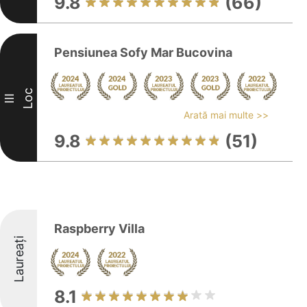
9.8
(66)
Pensiunea Sofy Mar Bucovina
Loc
III
Arată mai multe >>
9.8
(51)
Raspberry Villa
Laureați
8.1