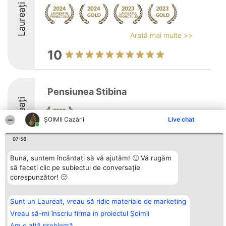
Laureați
Arată mai multe >>
10
Pensiunea Stibina
Laureați
ȘOIMII Cazării
Live chat
07:56
Bună, suntem încântați să vă ajutăm! 🙂 Vă rugăm
să faceți clic pe subiectul de conversație
Organizator Ranking
corespunzător! 🙂
Plebiscyt
Contact
BRIGHT SOLUTIONS BR SRL
Câștigătorii
Contact
Aleea Timisul De Sus 2 Bl. A30
Lista Tuturor
Sc. A Et. 4 Ap. 13 Cod 061952
Laureaților
Sunt un Laureat, vreau să ridic materiale de marketing
București
Reguli
Vreau să-mi înscriu firma in proiectul Șoimii
CUI 36737675
Statut
tel: +40 770 990 492
Politica de
Am o altă problemă