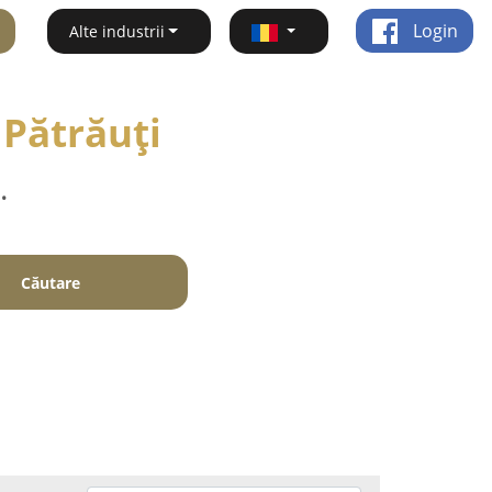
Login
Alte industrii
 Pătrăuţi
.
Căutare