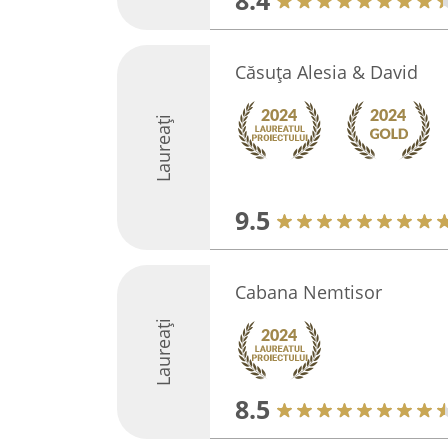
8.4
Căsuța Alesia & David
Laureați
9.5
Cabana Nemtisor
Laureați
8.5