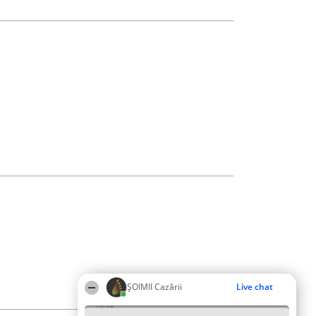
ȘOIMII Cazării
Live chat
16:02