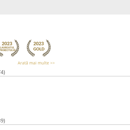
Arată mai multe >>
74)
39)