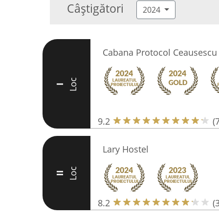
Câștigători
2024
Cabana Protocol Ceausescu
Loc
I
9.2
(
Lary Hostel
Loc
II
8.2
(