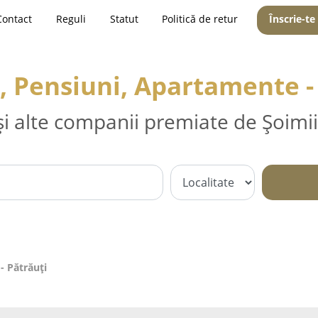
Contact
Reguli
Statut
Politică de retur
Înscrie-te
, Pensiuni, Apartamente -
și alte companii premiate de Șoimii
- Pătrăuţi