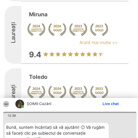
Miruna
Laureați
Arată mai multe >>
9.4
Toledo
Laureați
ȘOIMII Cazării
Live chat
Arată mai multe >>
9.3
12:39
Bună, suntem încântați să vă ajutăm! 🙂 Vă rugăm
să faceți clic pe subiectul de conversație