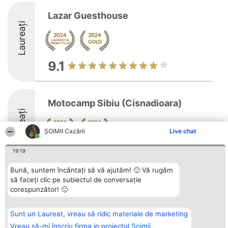
Lazar Guesthouse
Laureați
9.1
Motocamp Sibiu (Cisnadioara)
Laureați
ȘOIMII Cazării
Live chat
9.8
19:19
Bună, suntem încântați să vă ajutăm! 🙂 Vă rugăm
să faceți clic pe subiectul de conversație
Organizator Ranking
corespunzător! 🙂
Plebiscyt
Contact
BRIGHT SOLUTIONS BR SRL
Câștigătorii
Contact
Aleea Timisul De Sus 2 Bl. A30
Lista Tuturor
Sc. A Et. 4 Ap. 13 Cod 061952
Laureaților
Sunt un Laureat, vreau să ridic materiale de marketing
București
Reguli
Vreau să-mi înscriu firma in proiectul Șoimii
CUI 36737675
Statut