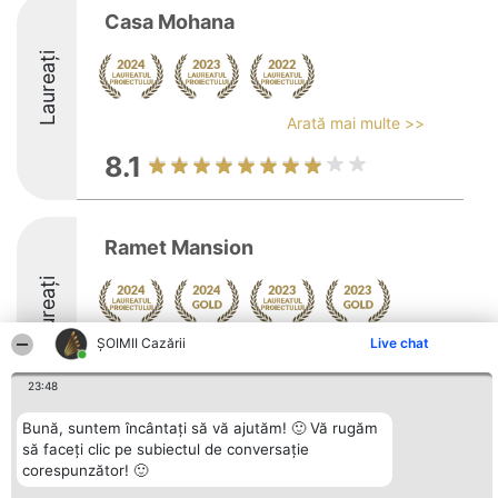
Casa Mohana
Laureați
Arată mai multe >>
8.1
Ramet Mansion
Laureați
ȘOIMII Cazării
Live chat
Arată mai multe >>
9
23:48
Bună, suntem încântați să vă ajutăm! 🙂 Vă rugăm
să faceți clic pe subiectul de conversație
Organizator Ranking
corespunzător! 🙂
Plebiscyt
Contact
BRIGHT SOLUTIONS BR SRL
Câștigătorii
Contact