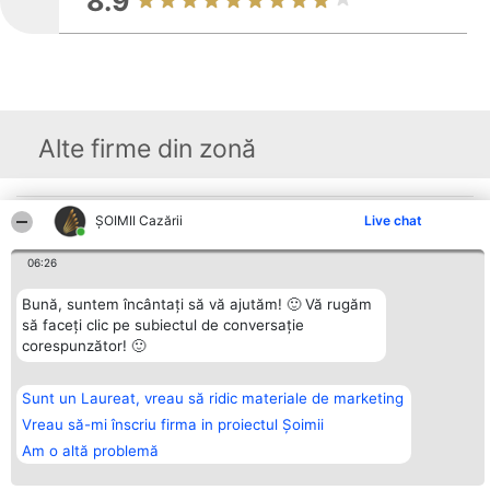
8.9
Alte firme din zonă
ȘOIMII Cazării
Live chat
Organizator Ranking
Plebiscyt
Contact
BRIGHT SOLUTIONS BR SRL
Câștigătorii
Contact
Aleea Timisul De Sus 2 Bl. A30
Lista Tuturor
06:26
Sc. A Et. 4 Ap. 13 Cod 061952
Laureaților
București
Reguli
Bună, suntem încântați să vă ajutăm! 🙂 Vă rugăm
CUI 36737675
Statut
tel: +40 770 990 492
Politica de
să faceți clic pe subiectul de conversație
confidențialitate
corespunzător! 🙂
Sunt un Laureat, vreau să ridic materiale de marketing
Vreau să-mi înscriu firma in proiectul Șoimii
Am o altă problemă