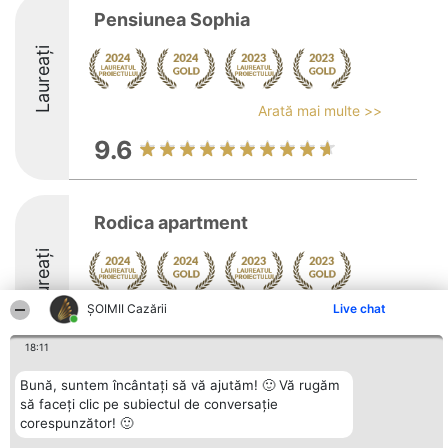
Pensiunea Sophia
Laureați
Arată mai multe >>
9.6
Rodica apartment
Laureați
ȘOIMII Cazării
Live chat
Arată mai multe >>
9.7
18:11
Bună, suntem încântați să vă ajutăm! 🙂 Vă rugăm
să faceți clic pe subiectul de conversație
Organizator Ranking
corespunzător! 🙂
Plebiscyt
Contact
BRIGHT SOLUTIONS BR SRL
Câștigătorii
Contact