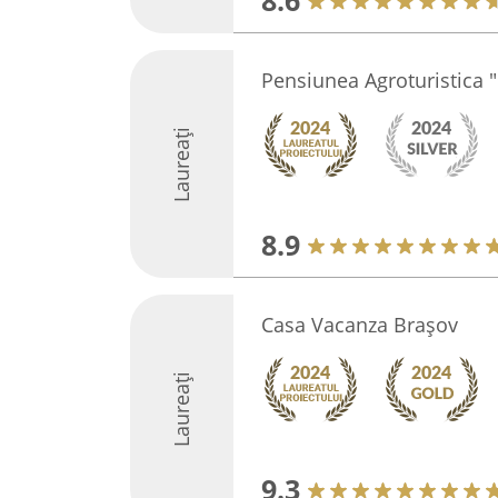
8.6
Pensiunea Agroturistica "
Laureați
8.9
Casa Vacanza Braşov
Laureați
9.3