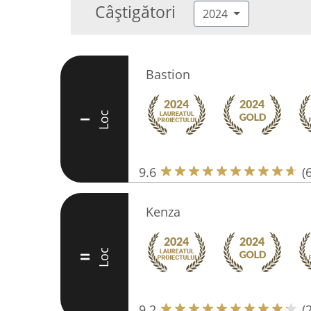
Câștigători
2024
Bastion
Loc
I
9.6
(
Kenza
Loc
II
9.2
(