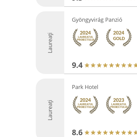
Gyöngyvirág Panzió
Laureați
9.4
Park Hotel
Laureați
8.6