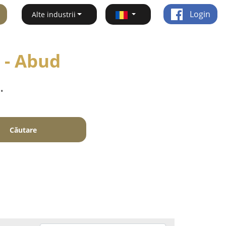
Login
Alte industrii
 - Abud
.
Căutare