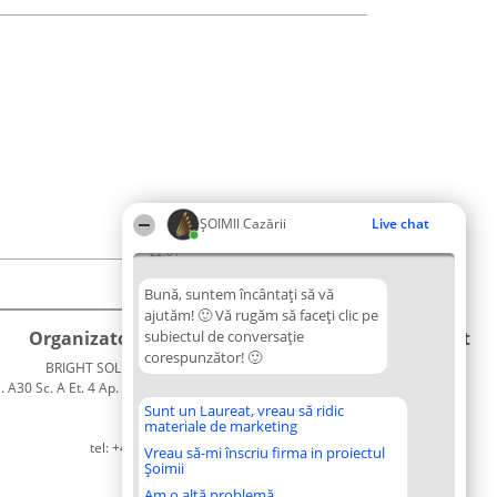
ȘOIMII Cazării
Live chat
22:01
Bună, suntem încântați să vă
ajutăm! 🙂 Vă rugăm să faceți clic pe
Organizator Ranking
subiectul de conversație
Plebiscyt
Contact
corespunzător! 🙂
BRIGHT SOLUTIONS BR SRL
Câștigătorii
Contact
. A30 Sc. A Et. 4 Ap. 13 Cod 061952
Lista
București
Tuturor
Sunt un Laureat, vreau să ridic
materiale de marketing
CUI 36737675
Laureaților
tel: +40 770 990 492
Reguli
Vreau să-mi înscriu firma in proiectul
Șoimii
Statut
Politica de
Am o altă problemă