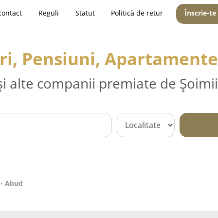
Contact
Reguli
Statut
Politică de retur
Înscrie-te
ri, Pensiuni, Apartamente
și alte companii premiate de Șoimii
 - Abud