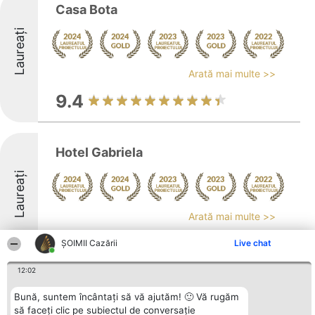
Casa Bota
Laureați
Arată mai multe >>
9.4
Hotel Gabriela
Laureați
Arată mai multe >>
9.2
ȘOIMII Cazării
Live chat
12:02
Happy Residence
Bună, suntem încântați să vă ajutăm! 🙂 Vă rugăm
să faceți clic pe subiectul de conversație